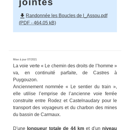
jointes
file_download
Randonnée les Boucles de l_Assou.pdf
(PDF - 464.05 kB)
Mise à jour 07/2021
La voie verte « Le chemin des droits de l’homme »
va, en continuité parfaite, de Castres à
Puygouzon.
Anciennement nommée « Le sentier du train »,
elle utilise l’emprise de l’ancienne voie ferrée
construite entre Rodez et Castelnaudary pour le
transport des voyageurs et du charbon des mines
du bassin de Carmaux.
D'une
longueur totale de 44 km
et d'un
niveau