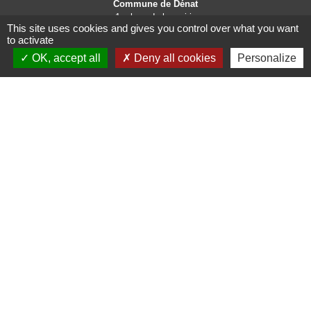
Commune de Dénat
1, place de la mairie
This site uses cookies and gives you control over what you want
81120 Dénat - FRANCE
to activate
+33 5 63 76 07 27
OK, accept all
Deny all cookies
Personalize
Contact par formulaire
Horaires d'ouverture de la mairie au public :
Lundi : 8h - 12h
Mardi : 15h - 18h
Mercredi : 9h - 11h
Vendredi : 14h15 - 17h
Liens
Site de la communauté
d'Agglomération de l'Albigeois