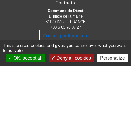
Contacts
Commune de Dénat
1, place de la mairie
81120 Dénat - FRANCE
+33 5 63 76 07 27
Contact par formulaire
This site uses cookies and gives you control over what you want
to activate
Horaires d'ouverture de la mairie au public :
Lundi : 8h - 12h
OK, accept all
Deny all cookies
Personalize
Mardi : 15h - 18h
Mercredi : 9h - 11h
Vendredi : 14h15 - 17h
Liens
Site de la communauté