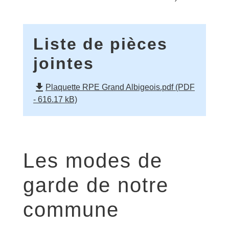
Liste de pièces
jointes
file_download
Plaquette RPE Grand Albigeois.pdf (PDF
- 616.17 kB)
Les modes de
garde de notre
commune