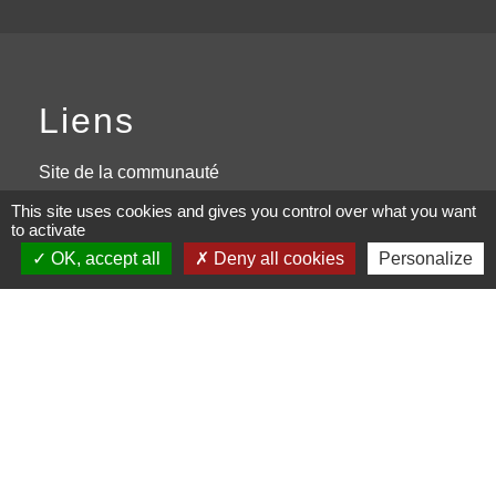
Liens
Site de la communauté
d'Agglomération de l'Albigeois
This site uses cookies and gives you control over what you want
to activate
Site de la région Occitanie
OK, accept all
Deny all cookies
Personalize
PanneauPocket
Page Facebook
Site du conseil Départemental du
Tarn
Mentions légales
-
Politique de confidentialité
-
Accessibilité
-
Plan du site
-
Gestion des cookies